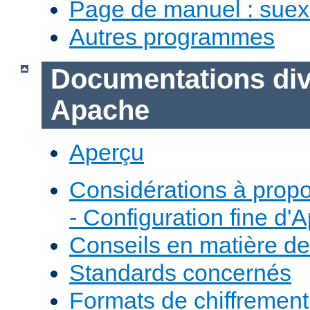
Page de manuel : sue
Autres programmes
Documentations div
Apache
Aperçu
Considérations à prop
- Configuration fine d'
Conseils en matière de
Standards concernés
Formats de chiffremen