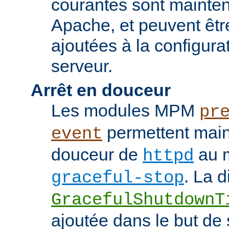
courantes sont mainten
Apache, et peuvent êtr
ajoutées à la configura
serveur.
Arrêt en douceur
Les modules MPM
pr
permettent maint
event
douceur de
au m
httpd
. La d
graceful-stop
GracefulShutdownT
ajoutée dans le but de 