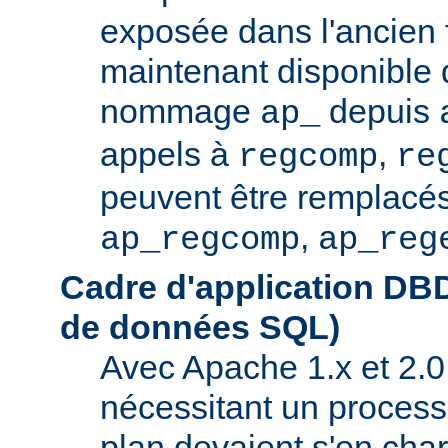
exposée dans l'ancien f
maintenant disponible 
nommage
depuis
ap_
appels à
,
regcomp
re
peuvent être remplacés
,
ap_regcomp
ap_reg
Cadre d'application DB
de données SQL)
Avec Apache 1.x et 2.0
nécessitant un process
plan devaient s'en ch