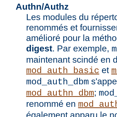
Authn/Authz
Les modules du réperto
renommés et fournisse
amélioré pour la méthod
digest
. Par exemple,
m
maintenant scindé en 
et
mod_auth_basic
m
s'appe
mod_auth_dbm
;
mod_authn_dbm
mod
renommé en
mod_aut
également apparu le 