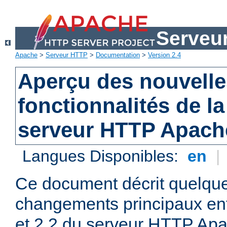
Serveu
Apache
>
Serveur HTTP
>
Documentation
>
Version 2.4
Aperçu des nouvelle
fonctionnalités de la
serveur HTTP Apach
Langues Disponibles:
en
|
Ce document décrit quelqu
changements principaux ent
et 2.2 du serveur HTTP Apa