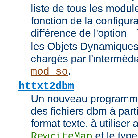
liste de tous les modu
fonction de la configura
différence de l'option
-
les Objets Dynamique
chargés par l'interméd
.
mod_so
httxt2dbm
Un nouveau programme
des fichiers dbm à part
format texte, à utiliser 
et le typ
RewriteMap