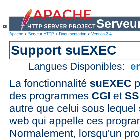
Serveu
Apache
>
Serveur HTTP
>
Documentation
>
Version 2.4
Support suEXEC
Langues Disponibles:
e
La fonctionnalité
suEXEC
p
des programmes
CGI
et
SS
autre que celui sous lequel 
web qui appelle ces progr
Normalement, lorsqu'un p