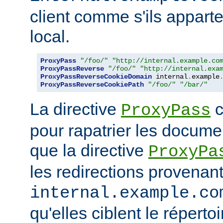
client comme s'ils appart
local.
ProxyPass
"/foo/"
"http://internal.example.co
ProxyPassReverse
"/foo/"
"http://internal.exa
ProxyPassReverseCookieDomain
 internal
.
example
ProxyPassReverseCookiePath
"/foo/"
"/bar/"
La directive
c
ProxyPass
pour rapatrier les docume
que la directive
ProxyPa
les redirections provenan
internal.example.co
qu'elles ciblent le réperto