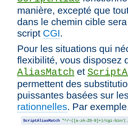
manière, excepté que tout
dans le chemin cible sera
script
CGI
.
Pour les situations qui né
flexibilité, vous disposez 
et
AliasMatch
ScriptA
permettent des substituti
puissantes basées sur le
rationnelles
. Par exemple
ScriptAliasMatch
"^/~([a-zA-Z0-9]+)/cgi-bin/(