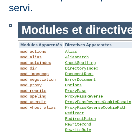
servi.
Modules et directiv
Modules Apparentés
Directives Apparentées
mod_actions
Alias
mod_alias
AliasMatch
mod_autoindex
CheckSpelling
mod_dir
DirectoryIndex
mod_imagemap
DocumentRoot
mod_negotiation
ErrorDocument
mod_proxy
Options
mod_rewrite
ProxyPass
mod_speling
ProxyPassReverse
mod_userdir
ProxyPassReverseCookieDomain
mod_vhost_alias
ProxyPassReverseCookiePath
Redirect
RedirectMatch
RewriteCond
RewriteRule