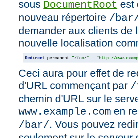
sous
est 
DocumentRoot
nouveau répertoire
/bar
demander aux clients de l
nouvelle localisation comm
Redirect
 permanent 
"/foo/"
"http://www.exam
Ceci aura pour effet de re
d'URL commençant par
/
chemin d'URL sur le serv
en r
www.example.com
. Vous pouvez redir
/bar/
seulement sur le serveur 