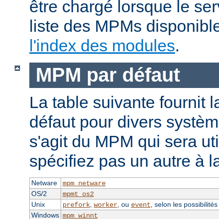
être chargé lorsque le se
liste des MPMs disponible
l'index des modules
.
MPM par défaut
La table suivante fournit 
défaut pour divers système
s'agit du MPM qui sera uti
spécifiez pas un autre à l
Netware
mpm_netware
OS/2
mpmt_os2
Unix
,
, ou
, selon les possibilité
prefork
worker
event
Windows
mpm_winnt