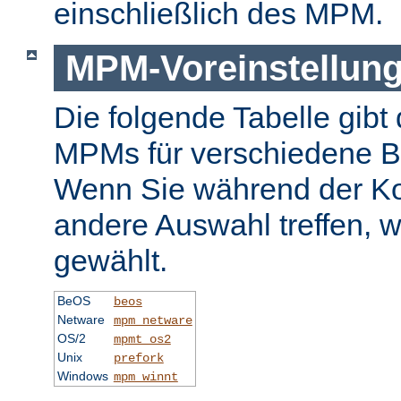
einschließlich des MPM.
MPM-Voreinstellun
Die folgende Tabelle gibt 
MPMs für verschiedene B
Wenn Sie während der Ko
andere Auswahl treffen, 
gewählt.
BeOS
beos
Netware
mpm_netware
OS/2
mpmt_os2
Unix
prefork
Windows
mpm_winnt