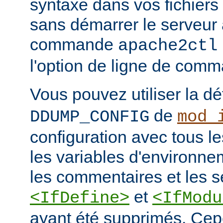
syntaxe dans vos fichiers
sans démarrer le serveur à
commande
apache2ctl
l'option de ligne de co
Vous pouvez utiliser la dé
de
DDUMP_CONFIG
mod_
configuration avec tous les
les variables d'environne
les commentaires et les s
et
<IfDefine>
<IfModu
ayant été supprimés. Cepe