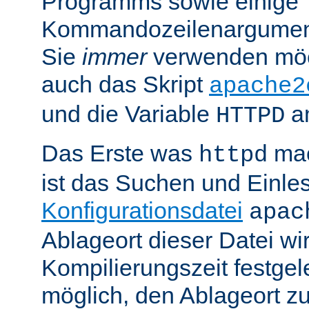
Programms sowie einige
Kommandozeilenargument
Sie
immer
verwenden möc
auch das Skript
apache2
und die Variable
am
HTTPD
Das Erste was
mac
httpd
ist das Suchen und Einle
Konfigurationsdatei
apac
Ablageort dieser Datei wi
Kompilierungszeit festgele
möglich, den Ablageort zu