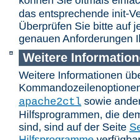
können Sie oftmals einfa
das entsprechende init-Ve
Überprüfen Sie bitte auf j
genauen Anforderungen I
Weitere Informatio
Weitere Informationen üb
Kommandozeilenoptione
sowie ande
apache2ctl
Hilfsprogrammen, die dem
sind, sind auf der Seite
Se
Hilfsprogramme
verfügbar.