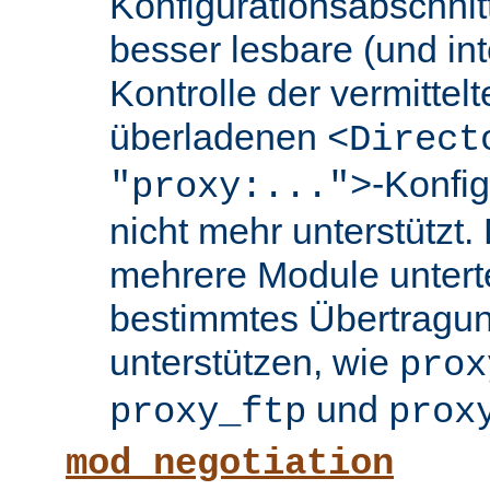
Konfigurationsabschnit
besser lesbare (und int
Kontrolle der vermittel
überladenen
<Direct
-Konfi
"proxy:...">
nicht mehr unterstützt.
mehrere Module untertei
bestimmtes Übertragun
unterstützen, wie
prox
und
proxy_ftp
prox
mod_negotiation