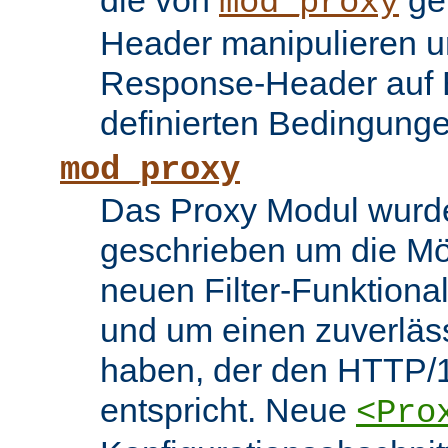
die von
ge
mod_proxy
Header manipulieren un
Response-Header auf 
definierten Bedingung
mod_proxy
Das Proxy Modul wurd
geschrieben um die Mö
neuen Filter-Funktiona
und um einen zuverläs
haben, der den HTTP/1
entspricht. Neue
<Pro