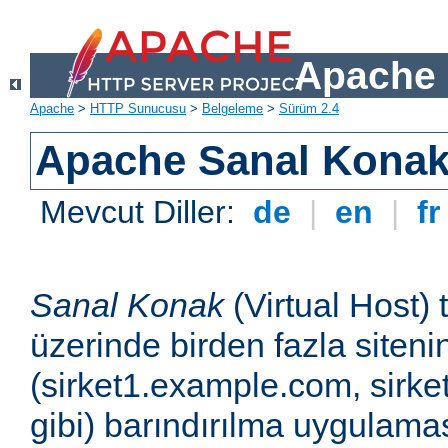
Apache 
Apache
>
HTTP Sunucusu
>
Belgeleme
>
Sürüm 2.4
Apache Sanal Konak 
Mevcut Diller:
de
|
en
|
f
Sanal Konak
(Virtual Host) 
üzerinde birden fazla siteni
(sirket1.example.com, sirk
gibi) barındırılma uygulamas