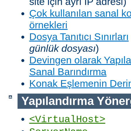
site için ayrı IP adresi)
Çok kullanılan sanal k
örnekleri
Dosya Tanıtıcı Sınırları
günlük dosyası
)
Devingen olarak Yapıla
Sanal Barındırma
Konak Eşlemenin Derin
Yapılandırma Yöner
<VirtualHost>