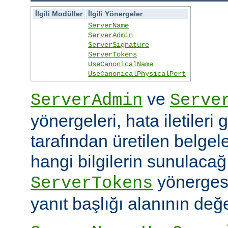
İlgili Modüller
İlgili Yönergeler
ServerName
ServerAdmin
ServerSignature
ServerTokens
UseCanonicalName
UseCanonicalPhysicalPort
ve
ServerAdmin
Serve
yönergeleri, hata iletileri
tarafından üretilen belgele
hangi bilgilerin sunulacağın
yönerges
ServerTokens
yanıt başlığı alanının değer