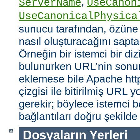
,
ServerName
UseCanon
UseCanonicalPhysica
sunucu tarafından, özüne 
nasıl oluşturacağını saptam
Örneğin bir istemci bir diz
bulunurken URL’nin sonun
eklemese bile Apache http
çizgisi ile bitirilmiş URL
gerekir; böylece istemci b
bağlantıları doğru şekilde
Dosyaların Yerleri