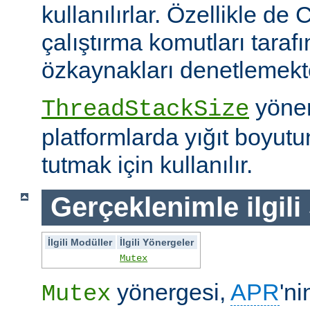
kullanılırlar. Özellikle de 
çalıştırma komutları taraf
özkaynakları denetlemekte 
yöner
ThreadStackSize
platformlarda yığıt boyut
tutmak için kullanılır.
Gerçeklenimle ilgili
İlgili Modüller
İlgili Yönergeler
Mutex
yönergesi,
APR
'ni
Mutex