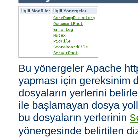
İlgili Modüller
İlgili Yönergeler
CoreDumpDirectory
DocumentRoot
ErrorLog
Mutex
PidFile
ScoreBoardFile
ServerRoot
Bu yönergeler Apache htt
yapması için gereksinim d
dosyaların yerlerini belirler
ile başlamayan dosya yoll
bu dosyaların yerlerinin
S
yönergesinde belirtilen diz