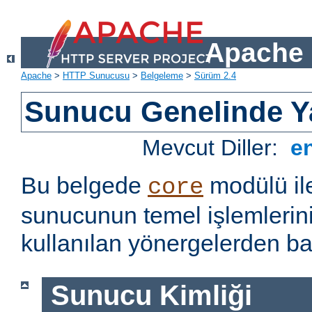
Apache 
Apache
>
HTTP Sunucusu
>
Belgeleme
>
Sürüm 2.4
Sunucu Genelinde Y
Mevcut Diller:
e
Bu belgede
modülü il
core
sunucunun temel işlemlerin
kullanılan yönergelerden baz
Sunucu Kimliği