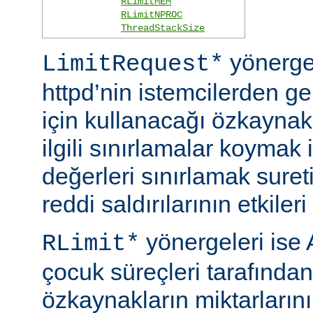
RLimitMEM
RLimitNPROC
ThreadStackSize
yönerge
LimitRequest*
httpd’nin istemcilerden ge
için kullanacağı özkaynakla
ilgili sınırlamalar koymak i
değerleri sınırlamak suret
reddi saldırılarının etkileri 
yönergeleri ise 
RLimit*
çocuk süreçleri tarafından
özkaynakların miktarlarını