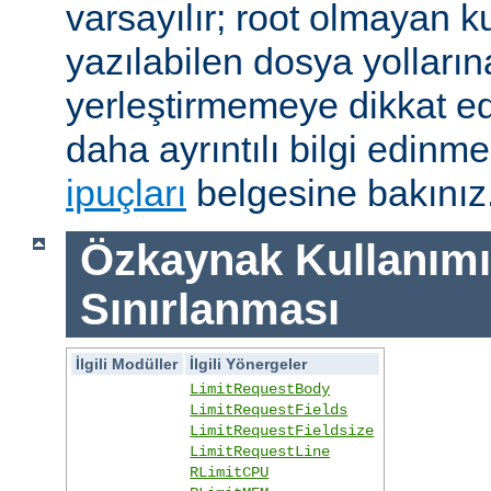
varsayılır; root olmayan ku
yazılabilen dosya yolları
yerleştirmemeye dikkat e
daha ayrıntılı bilgi edinme
ipuçları
belgesine bakınız
Özkaynak Kullanımı
Sınırlanması
İlgili Modüller
İlgili Yönergeler
LimitRequestBody
LimitRequestFields
LimitRequestFieldsize
LimitRequestLine
RLimitCPU