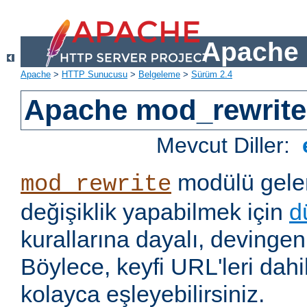
Apache 
Apache
>
HTTP Sunucusu
>
Belgeleme
>
Sürüm 2.4
Apache mod_rewrite
Mevcut Diller:
modülü gelen
mod_rewrite
değişiklik yapabilmek için
d
kurallarına dayalı, devingen 
Böylece, keyfi URL'leri dahi
kolayca eşleyebilirsiniz.