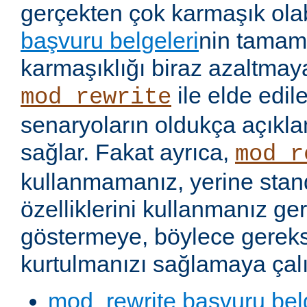
gerçekten çok karmaşık olabi
başvuru belgeleri
nin tamaml
karmaşıklığı biraz azaltmaya
ile elde edil
mod_rewrite
senaryoların oldukça açıkla
sağlar. Fakat ayrıca,
mod_r
kullanmamanız, yerine stan
özelliklerini kullanmanız g
göstermeye, böylece gereks
kurtulmanızı sağlamaya çalı
mod_rewrite başvuru bel