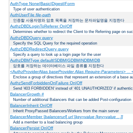
AuthType None|Basic|Digest|Form
Type of user authentication
AuthUserFile
file-path
인증할 사용자명와 암호 목록을 저장하는 문자파일명을 지정한다
AuthzDBDLoginToReferer On|Off
Determines whether to redirect the Client to the Referring page on succ
AuthzDBDQuery
query
Specify the SQL Query for the required operation
AuthzDBDRedirectQuery
query
Specify a query to look up a login page for the user
AuthzDBMType default|SDBM|GDBM|NDBM|DB
암호를 저장하는 데이터베이스 파일 종류를 지정한다
<AuthzProviderAlias
baseProvider Alias Require-Parameters
> ...
Enclose a group of directives that represent an extension of a base au
AuthzSendForbiddenOnFailure On|Off
Send '403 FORBIDDEN' instead of '401 UNAUTHORIZED' if authenticat
BalancerGrowth
#
Number of additional Balancers that can be added Post-configuration
BalancerInherit On|Off
Inherit ProxyPassed Balancers/Workers from the main server
BalancerMember [
balancerurl
]
url
[
key=value [key=value ...]]
Add a member to a load balancing group
BalancerPersist On|Off