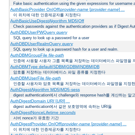
Fake basic authentication using the given expressions for username
AuthBasicProvider On|Off|
provider-name
[
provider-name
] ...
이 위치에 대한 인증제공자를 지정한다
AuthBasicUseDigestAlgorithm MD5|Off
Check passwords against the authentication providers as if Digest Aut
AuthDBDUserPWQuery
query
SQL query to look up a password for a user
AuthDBDUserRealmQuery
query
SQL query to look up a password hash for a user and realm.
AuthDBMGroupFile
file-path
인증에 사용할 사용자 그룹 목록을 저장하는 데이터베이스 파일명을 
AuthDBMType default|SDBM|GDBM|NDBM|DB
암호를 저장하는 데이터베이스 파일 종류를 지정한다
AuthDBMUserFile
file-path
인증할 사용자와 암호 목록을 저장하는 데이터베이스 파일명을 지정
AuthDigestAlgorithm MD5|MD5-sess
digest authentication에서 challenge와 response hash를 계산
AuthDigestDomain
URI
[
URI
] ...
digest authentication에서 같은 보호영역에 속하는 URI들
AuthDigestNonceLifetime
seconds
서버 nonce가 유효한 기간
AuthDigestProvider On|Off|
provider-name
[
provider-name
] ...
이 위치에 대한 인증제공자를 지정한다