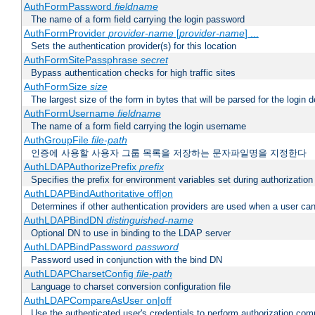
AuthFormPassword
fieldname
The name of a form field carrying the login password
AuthFormProvider
provider-name
[
provider-name
] ...
Sets the authentication provider(s) for this location
AuthFormSitePassphrase
secret
Bypass authentication checks for high traffic sites
AuthFormSize
size
The largest size of the form in bytes that will be parsed for the login d
AuthFormUsername
fieldname
The name of a form field carrying the login username
AuthGroupFile
file-path
인증에 사용할 사용자 그룹 목록을 저장하는 문자파일명을 지정한다
AuthLDAPAuthorizePrefix
prefix
Specifies the prefix for environment variables set during authorization
AuthLDAPBindAuthoritative off|on
Determines if other authentication providers are used when a user can
AuthLDAPBindDN
distinguished-name
Optional DN to use in binding to the LDAP server
AuthLDAPBindPassword
password
Password used in conjunction with the bind DN
AuthLDAPCharsetConfig
file-path
Language to charset conversion configuration file
AuthLDAPCompareAsUser on|off
Use the authenticated user's credentials to perform authorization co