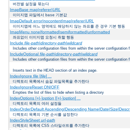
버전별 설정을 묶는다
ImapBase map|referer|
URL
이미지맵 파일에서
기본값
base
ImapDefault error|nocontent|map|referer|
URL
이미지맵에 어느 영역에도 해당하지 않는 좌표를 준 경우 기본 행동
ImapMenu none|formatted|semiformatted|unformatted
좌표없이 이미지맵 요청시 취할 행동
Include
file-path
|
directory-path
|
wildcard
Includes other configuration files from within the server configuration f
IncludeOptional
file-path
|
directory-path
|
wildcard
Includes other configuration files from within the server configuration f
Inserts text in the HEAD section of an index page.
IndexIgnore
file
[
file
] ...
디렉토리 목록에서 숨길 파일목록을 추가한다
IndexIgnoreReset ON|OFF
Empties the list of files to hide when listing a directory
IndexOptions [+|-]
option
[[+|-]
option
] ...
디렉토리 목록의 여러 설정들
IndexOrderDefault Ascending|Descending Name|Date|Size|Descri
디렉토리 목록의 기본 순서를 설정한다
IndexStyleSheet
url-path
디렉토리 목록에 CSS 스타일쉬트를 추가한다