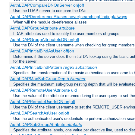
AuthLDAPCompareDNOnServer on|off
Use the LDAP server to compare the DNs
AuthLDAPDereferenceAliases never|searching|finding|always
When will the module de-reference aliases
AuthLDAPGroupAttribute
attribute
LDAP attributes used to identify the user members of groups.
AuthLDAPGroupAttributeIsDN on|off
Use the DN of the client username when checking for group members
AuthLDAPInitialBindAsUser off|on
Determines if the server does the initial DN lookup using the basic a
for the server
AuthLDAPInitialBindPattern
regex
substitution
Specifies the transformation of the basic authentication username to
AuthLDAPMaxSubGroupDepth
Number
Specifies the maximum sub-group nesting depth that will be evaluated
AuthLDAPRemoteUserAttribute uid
Use the value of the attribute returned during the user query to se
AuthLDAPRemoteUserIsDN on|off
Use the DN of the client username to set the REMOTE_USER environ
AuthLDAPSearchAsUser on|off
Use the authenticated user's credentials to perform authorization sea
AuthLDAPSubGroupAttribute
attribute
Specifies the attribute labels, one value per directive line, used to d