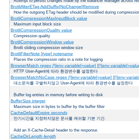
Attempt to persist changes made by the Balancer Manager across res
BrotliAlterETag AddSuffix|NoChange|Remove
How the outgoing ETag header should be modified during compressio
BrotliCompressionMaxInputBlock
value
Maximum input block size
BrotliCompressionQuality
value
Compression quality
BrotliCompressionWindow
value
Brotli sliding compression window size
BrotliFilterNote [
type
]
notename
Places the compression ratio in a note for logging
BrowserMatch
regex [!]env-variable
[=
value
] [[!]
env-variable
[=
valu
HTTP User-Agent에 따라 환경변수를 설정한다
BrowserMatchNoCase
regex [!]env-variable
[=
value
] [[!]
env-variab
대소문자를 구별하지않고 User-Agent에 따라 환경변수를 설정한다
Buffer log entries in memory before writing to disk
BufferSize integer
Maximum size in bytes to buffer by the buffer filter
CacheDefaultExpire
seconds
만기시간을 지정하지않은 문서를 캐쉬할 기본 기간.
Add an X-Cache-Detail header to the response.
CacheDirLength
length