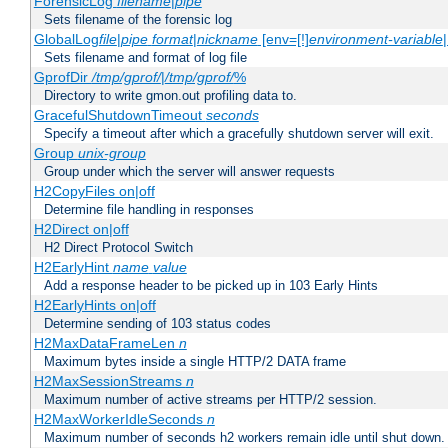
ForensicLog
filename
|
pipe
Sets filename of the forensic log
GlobalLog
file
|
pipe
format
|
nickname
[env=[!]
environment-variable
Sets filename and format of log file
GprofDir
/tmp/gprof/
|
/tmp/gprof/
%
Directory to write gmon.out profiling data to.
GracefulShutdownTimeout
seconds
Specify a timeout after which a gracefully shutdown server will exit.
Group
unix-group
Group under which the server will answer requests
H2CopyFiles on|off
Determine file handling in responses
H2Direct on|off
H2 Direct Protocol Switch
H2EarlyHint
name
value
Add a response header to be picked up in 103 Early Hints
H2EarlyHints on|off
Determine sending of 103 status codes
H2MaxDataFrameLen
n
Maximum bytes inside a single HTTP/2 DATA frame
H2MaxSessionStreams
n
Maximum number of active streams per HTTP/2 session.
H2MaxWorkerIdleSeconds
n
Maximum number of seconds h2 workers remain idle until shut down.