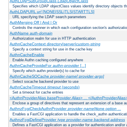
AuthLDAPSubGroupClass
LdapObjectClass
Specifies which LDAP objectClass values identify directory objects t
AuthLDAPURL
url
[NONE|SSL|TLS|STARTTLS]
URL specifying the LDAP search parameters
AuthMerging Off | And | Or
Controls the manner in which each configuration section's authorizatio
AuthName
auth-domain
Authorization realm for use in HTTP authentication
AuthnCacheContext directory|server|
custom-string
Specify a context string for use in the cache key
AuthnCacheEnable
Enable Authn caching configured anywhere
AuthnCacheProvideFor
authn-provider
[...]
Specify which authn provider(s) to cache for
AuthnCacheSOCache
provider-name[:provider-args]
Select socache backend provider to use
AuthnCacheTimeout
timeout
(seconds)
Set a timeout for cache entries
<AuthnProviderAlias
baseProvider Alias
> ... </AuthnProviderAlias
Enclose a group of directives that represent an extension of a base au
AuthnzFcgiCheckAuthnProvider
provider-name
|
option
...
None
Enables a FastCGI application to handle the check_authn authenticat
AuthnzFcgiDefineProvider
type
provider-name
backend-address
Defines a FastCGI application as a provider for authentication and/or 