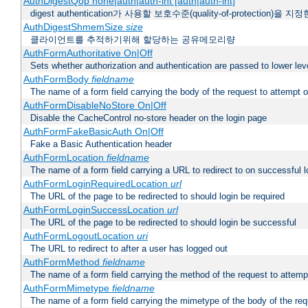
AuthDigestQop none|auth|auth-int [auth|auth-int]
digest authentication가 사용할 보호수준(quality-of-protection)을 지
AuthDigestShmemSize
size
클라이언트를 추적하기위해 할당하는 공유메모리량
AuthFormAuthoritative On|Off
Sets whether authorization and authentication are passed to lower le
AuthFormBody
fieldname
The name of a form field carrying the body of the request to attempt 
AuthFormDisableNoStore On|Off
Disable the CacheControl no-store header on the login page
AuthFormFakeBasicAuth On|Off
Fake a Basic Authentication header
AuthFormLocation
fieldname
The name of a form field carrying a URL to redirect to on successful l
AuthFormLoginRequiredLocation
url
The URL of the page to be redirected to should login be required
AuthFormLoginSuccessLocation
url
The URL of the page to be redirected to should login be successful
AuthFormLogoutLocation
uri
The URL to redirect to after a user has logged out
AuthFormMethod
fieldname
The name of a form field carrying the method of the request to attemp
AuthFormMimetype
fieldname
The name of a form field carrying the mimetype of the body of the req