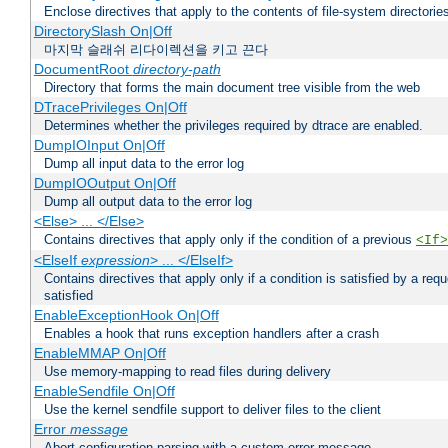
Enclose directives that apply to the contents of file-system directori
DirectorySlash On|Off
마지막 슬래쉬 리다이렉션을 키고 끈다
DocumentRoot
directory-path
Directory that forms the main document tree visible from the web
DTracePrivileges On|Off
Determines whether the privileges required by dtrace are enabled.
DumpIOInput On|Off
Dump all input data to the error log
DumpIOOutput On|Off
Dump all output data to the error log
<Else> ... </Else>
Contains directives that apply only if the condition of a previous
<If>
<ElseIf
expression
> ... </ElseIf>
Contains directives that apply only if a condition is satisfied by a req
satisfied
EnableExceptionHook On|Off
Enables a hook that runs exception handlers after a crash
EnableMMAP On|Off
Use memory-mapping to read files during delivery
EnableSendfile On|Off
Use the kernel sendfile support to deliver files to the client
Error
message
Abort configuration parsing with a custom error message