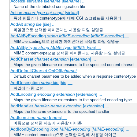
AccessFileName
filename
[
filename
] ...
Name of the distributed configuration file
Action
action-type
cgi-script
[virtual]
특정 핸들러나 content-type에 대해 CGI 스크립트를 사용한다
AddAlt
string
file
[
file
] ...
파일명으로 선택한 아이콘대신 사용할 파일 설명글
AddAltByEncoding
string
MIME-encoding
[
MIME-encoding
] ...
MIME-encoding으로 선택한 아이콘대신 사용할 파일 설명글
AddAltByType
string
MIME-type
[
MIME-type
] ...
MIME content-type으로 선택한 아이콘대신 사용할 파일 설명글
AddCharset
charset
extension
[
extension
] ...
Maps the given filename extensions to the specified content charset
AddDefaultCharset On|Off|
charset
Default charset parameter to be added when a response content-type
AddDescription
string file
[
file
] ...
파일에 대한 설명
AddEncoding
encoding
extension
[
extension
] ...
Maps the given filename extensions to the specified encoding type
AddHandler
handler-name
extension
[
extension
] ...
Maps the filename extensions to the specified handler
AddIcon
icon
name
[
name
] ...
이름으로 선택한 파일에 사용할 아이콘
AddIconByEncoding
icon
MIME-encoding
[
MIME-encoding
] ...
MIME content-encoding으로 선택한 파일에 사용할 아이콘