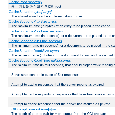
CacheRoot
directory
캐쉬 파일을 저장할 디렉토리 root
CacheSocache
type[:args]
The shared object cache implementation to use
CacheSocacheMaxSize
bytes
The maximum size (in bytes) of an entry to be placed in the cache
CacheSocacheMaxTime
seconds
The maximum time (in seconds) for a document to be placed in the c
CacheSocacheMinTime
seconds
The minimum time (in seconds) for a document to be placed in the c
CacheSocacheReadSize
bytes
The minimum size (in bytes) of the document to read and be cached 
CacheSocacheReadTime
milliseconds
The minimum time (in milliseconds) that should elapse while reading 
Serve stale content in place of 5xx responses.
Attempt to cache responses that the server reports as expired
Attempt to cache requests or responses that have been marked as no
Attempt to cache responses that the server has marked as private
CGIDScriptTimeout
time
[s|ms]
The length of time to wait for more output from the CGI program