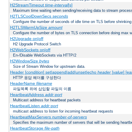
H2StreamTimeout
time-interval
[s]
Maximum time waiting when sending/receiving data to stream proces
H2TLSCoolDownSecs
seconds
Configure the number of seconds of idle time on TLS before shrinking
H2TLSWarmUpSize
amount
Configure the number of bytes on TLS connection before doing max w
H2Upgrade on|off
H2 Upgrade Protocol Switch
H2WebSockets on|off
En-/Disable WebSockets via HTTP/2
H2WindowSize
bytes
Size of Stream Window for upstream data.
Header [
condition
] set|append|add|unset|echo
header
[
value
] [ea
HTTP 응답 헤더를 구성한다
HeaderName
filename
파일목록 위에 삽입할 파일의 이름
HeartbeatAddress
addr:port
Multicast address for heartbeat packets
HeartbeatListen
addr:port
multicast address to listen for incoming heartbeat requests
HeartbeatMaxServers
number-of-servers
Specifies the maximum number of servers that will be sending heartbe
HeartbeatStorage
file-path