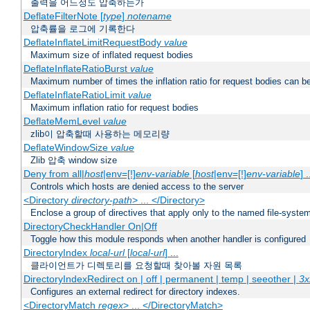
출력을 어느정도 압축하는가
DeflateFilterNote [
type
]
notename
압축률을 로그에 기록한다
DeflateInflateLimitRequestBody
value
Maximum size of inflated request bodies
DeflateInflateRatioBurst
value
Maximum number of times the inflation ratio for request bodies can b
DeflateInflateRatioLimit
value
Maximum inflation ratio for request bodies
DeflateMemLevel
value
zlib이 압축할때 사용하는 메모리량
DeflateWindowSize
value
Zlib 압축 window size
Deny from all|
host
|env=[!]
env-variable
[
host
|env=[!]
env-variable
] .
Controls which hosts are denied access to the server
<Directory
directory-path
> ... </Directory>
Enclose a group of directives that apply only to the named file-system 
DirectoryCheckHandler On|Off
Toggle how this module responds when another handler is configured
DirectoryIndex
local-url
[
local-url
] ...
클라이언트가 디렉토리를 요청할때 찾아볼 자원 목록
DirectoryIndexRedirect on | off | permanent | temp | seeother |
3x
Configures an external redirect for directory indexes.
<DirectoryMatch
regex
> ... </DirectoryMatch>