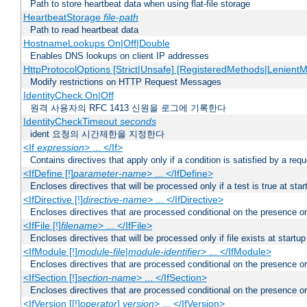
Path to store heartbeat data when using flat-file storage
HeartbeatStorage
file-path
Path to read heartbeat data
HostnameLookups On|Off|Double
Enables DNS lookups on client IP addresses
HttpProtocolOptions [Strict|Unsafe] [RegisteredMethods|LenientM
Modify restrictions on HTTP Request Messages
IdentityCheck On|Off
원격 사용자의 RFC 1413 신원을 로그에 기록한다
IdentityCheckTimeout
seconds
ident 요청의 시간제한을 지정한다
<If
expression
> ... </If>
Contains directives that apply only if a condition is satisfied by a req
<IfDefine [!]
parameter-name
> ... </IfDefine>
Encloses directives that will be processed only if a test is true at star
<IfDirective [!]
directive-name
> ... </IfDirective>
Encloses directives that are processed conditional on the presence or
<IfFile [!]
filename
> ... </IfFile>
Encloses directives that will be processed only if file exists at startup
<IfModule [!]
module-file
|
module-identifier
> ... </IfModule>
Encloses directives that are processed conditional on the presence o
<IfSection [!]
section-name
> ... </IfSection>
Encloses directives that are processed conditional on the presence or
<IfVersion [[!]
operator
]
version
> ... </IfVersion>