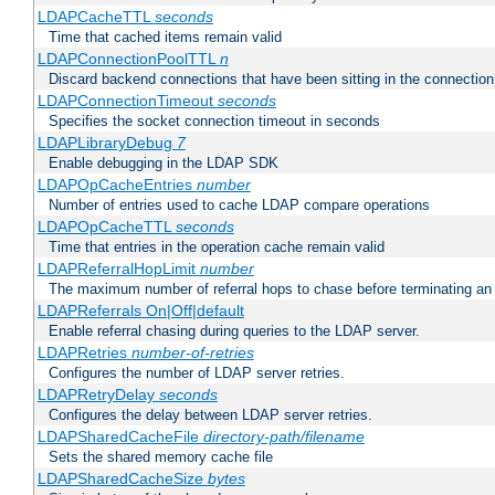
LDAPCacheTTL
seconds
Time that cached items remain valid
LDAPConnectionPoolTTL
n
Discard backend connections that have been sitting in the connection
LDAPConnectionTimeout
seconds
Specifies the socket connection timeout in seconds
LDAPLibraryDebug
7
Enable debugging in the LDAP SDK
LDAPOpCacheEntries
number
Number of entries used to cache LDAP compare operations
LDAPOpCacheTTL
seconds
Time that entries in the operation cache remain valid
LDAPReferralHopLimit
number
The maximum number of referral hops to chase before terminating a
LDAPReferrals On|Off|default
Enable referral chasing during queries to the LDAP server.
LDAPRetries
number-of-retries
Configures the number of LDAP server retries.
LDAPRetryDelay
seconds
Configures the delay between LDAP server retries.
LDAPSharedCacheFile
directory-path/filename
Sets the shared memory cache file
LDAPSharedCacheSize
bytes