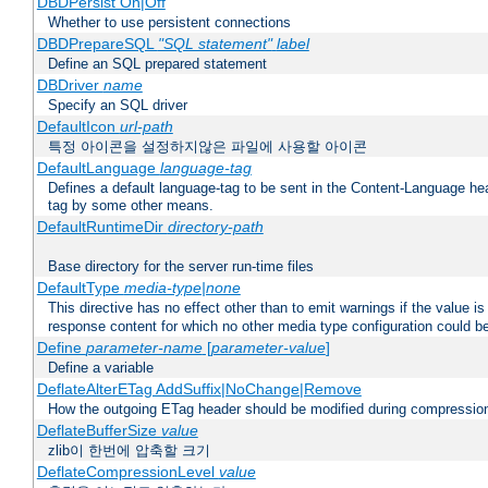
DBDPersist On|Off
Whether to use persistent connections
DBDPrepareSQL
"SQL statement"
label
Define an SQL prepared statement
DBDriver
name
Specify an SQL driver
DefaultIcon
url-path
특정 아이콘을 설정하지않은 파일에 사용할 아이콘
DefaultLanguage
language-tag
Defines a default language-tag to be sent in the Content-Language head
tag by some other means.
DefaultRuntimeDir
directory-path
Base directory for the server run-time files
DefaultType
media-type|none
This directive has no effect other than to emit warnings if the value i
response content for which no other media type configuration could b
Define
parameter-name
[
parameter-value
]
Define a variable
DeflateAlterETag AddSuffix|NoChange|Remove
How the outgoing ETag header should be modified during compressio
DeflateBufferSize
value
zlib이 한번에 압축할 크기
DeflateCompressionLevel
value