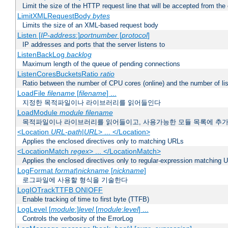
Limit the size of the HTTP request line that will be accepted from the 
LimitXMLRequestBody
bytes
Limits the size of an XML-based request body
Listen [
IP-address
:]
portnumber
[
protocol
]
IP addresses and ports that the server listens to
ListenBackLog
backlog
Maximum length of the queue of pending connections
ListenCoresBucketsRatio
ratio
Ratio between the number of CPU cores (online) and the number of lis
LoadFile
filename
[
filename
] ...
지정한 목적파일이나 라이브러리를 읽어들인다
LoadModule
module filename
목적파일이나 라이브러리를 읽어들이고, 사용가능한 모듈 목록에 추
<Location
URL-path
|
URL
> ... </Location>
Applies the enclosed directives only to matching URLs
<LocationMatch
regex
> ... </LocationMatch>
Applies the enclosed directives only to regular-expression matching 
LogFormat
format
|
nickname
[
nickname
]
로그파일에 사용할 형식을 기술한다
LogIOTrackTTFB ON|OFF
Enable tracking of time to first byte (TTFB)
LogLevel [
module
:]
level
[
module
:
level
] ...
Controls the verbosity of the ErrorLog