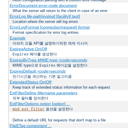
ErrorDocument
error-code
document
What the server will return to the client in case of an error
ErrorLog
file-path
|syslog[:[
facility
][:
tag
]]
Location where the server will log errors
ErrorLogFormat [connection|request]
format
Format specification for error log entries
Example
아파치 모듈 API를 설명하기위한 예제 지시어
ExpiresActive On|Off
헤더를 생성한다
Expires
ExpiresByType
MIME-type
<code>seconds
MIME type으로
헤더값을 설정한다
Expires
ExpiresDefault
<code>seconds
만기시간을 계산하는 기본 알고리즘
ExtendedStatus On|Off
Keep track of extended status information for each request
ExtFilterDefine
filtername
parameters
외부 필터를 정의한다
ExtFilterOptions
option
[
option
] ...
옵션을 설정한다
mod_ext_filter
Define a default URL for requests that don't map to a file
FileETag
component
...