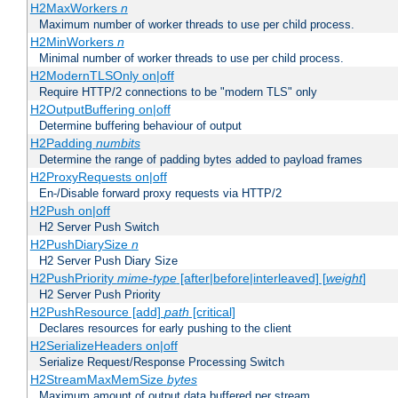
H2MaxWorkers
n
Maximum number of worker threads to use per child process.
H2MinWorkers
n
Minimal number of worker threads to use per child process.
H2ModernTLSOnly on|off
Require HTTP/2 connections to be "modern TLS" only
H2OutputBuffering on|off
Determine buffering behaviour of output
H2Padding
numbits
Determine the range of padding bytes added to payload frames
H2ProxyRequests on|off
En-/Disable forward proxy requests via HTTP/2
H2Push on|off
H2 Server Push Switch
H2PushDiarySize
n
H2 Server Push Diary Size
H2PushPriority
mime-type
[after|before|interleaved] [
weight
]
H2 Server Push Priority
H2PushResource [add]
path
[critical]
Declares resources for early pushing to the client
H2SerializeHeaders on|off
Serialize Request/Response Processing Switch
H2StreamMaxMemSize
bytes
Maximum amount of output data buffered per stream.