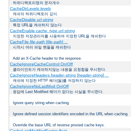
하위디렉토리명의 문자개수
CacheDirLevels
levels
캐쉬의 하위디렉토리 깊이.
CacheDisable
url-string
특정 URL을 캐쉬하지 않는다
CacheEnable
cache_type
url-string
지정한 저장관리자를 사용하여 지정한 URL을 캐쉬한다
CacheFile
file-path
[
file-path
] ...
시작시 여러 파일 핸들을 캐쉬한다
Add an X-Cache header to the response.
CacheIgnoreCacheControl On|Off
클라이언트가 캐쉬하지않는 내용을 요청함을 무시한다.
CacheIgnoreHeaders
header-string
[
header-string
] ...
캐쉬에 지정한 HTTP 헤더(들)를 저장하지 않는다
CacheIgnoreNoLastMod On|Off
응답에 Last Modified 헤더가 없다는 사실을 무시한다.
Ignore query string when caching
Ignore defined session identifiers encoded in the URL when caching
Override the base URL of reverse proxied cache keys.
CacheLastModifiedFactor
float