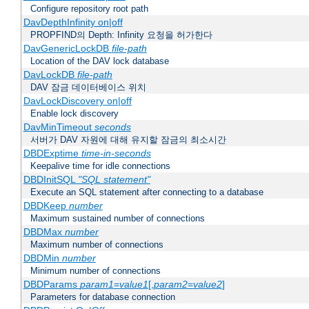
Configure repository root path
DavDepthInfinity on|off
PROPFIND의 Depth: Infinity 요청을 허가한다
DavGenericLockDB
file-path
Location of the DAV lock database
DavLockDB
file-path
DAV 잠금 데이터베이스 위치
DavLockDiscovery on|off
Enable lock discovery
DavMinTimeout
seconds
서버가 DAV 자원에 대해 유지할 잠금의 최소시간
DBDExptime
time-in-seconds
Keepalive time for idle connections
DBDInitSQL
"SQL statement"
Execute an SQL statement after connecting to a database
DBDKeep
number
Maximum sustained number of connections
DBDMax
number
Maximum number of connections
DBDMin
number
Minimum number of connections
DBDParams
param1
=
value1
[,
param2
=
value2
]
Parameters for database connection