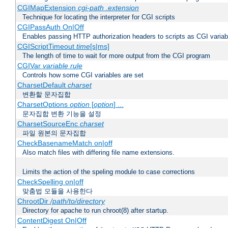
CGIMapExtension
cgi-path
.extension
Technique for locating the interpreter for CGI scripts
CGIPassAuth On|Off
Enables passing HTTP authorization headers to scripts as CGI variab
CGIScriptTimeout
time
[s|ms]
The length of time to wait for more output from the CGI program
CGIVar
variable
rule
Controls how some CGI variables are set
CharsetDefault
charset
변환할 문자집합
CharsetOptions
option
[
option
] ...
문자집합 변환 기능을 설정
CharsetSourceEnc
charset
파일 원본의 문자집합
CheckBasenameMatch on|off
Also match files with differing file name extensions.
Limits the action of the speling module to case corrections
CheckSpelling on|off
맞춤법 모듈을 사용한다
ChrootDir
/path/to/directory
Directory for apache to run chroot(8) after startup.
ContentDigest On|Off