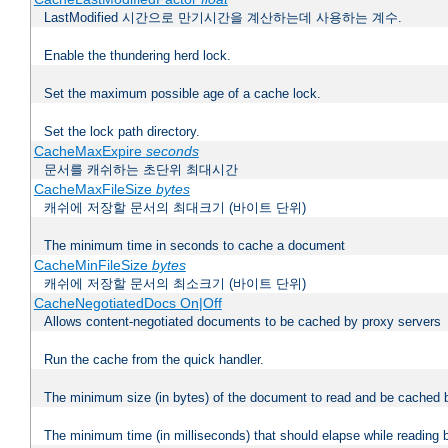
LastModified 시간으로 만기시간을 계산하는데 사용하는 계수.
Enable the thundering herd lock.
Set the maximum possible age of a cache lock.
Set the lock path directory.
CacheMaxExpire
seconds
문서를 캐쉬하는 초단위 최대시간
CacheMaxFileSize
bytes
캐쉬에 저장할 문서의 최대크기 (바이트 단위)
The minimum time in seconds to cache a document
CacheMinFileSize
bytes
캐쉬에 저장할 문서의 최소크기 (바이트 단위)
CacheNegotiatedDocs On|Off
Allows content-negotiated documents to be cached by proxy servers
Run the cache from the quick handler.
The minimum size (in bytes) of the document to read and be cached 
The minimum time (in milliseconds) that should elapse while reading 