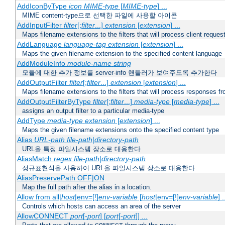
AddIconByType
icon
MIME-type
[
MIME-type
] ...
MIME content-type으로 선택한 파일에 사용할 아이콘
AddInputFilter
filter
[;
filter
...]
extension
[
extension
] ...
Maps filename extensions to the filters that will process client reques
AddLanguage
language-tag
extension
[
extension
] ...
Maps the given filename extension to the specified content language
AddModuleInfo
module-name
string
모듈에 대한 추가 정보를 server-info 핸들러가 보여주도록 추가한다
AddOutputFilter
filter
[;
filter
...]
extension
[
extension
] ...
Maps filename extensions to the filters that will process responses fr
AddOutputFilterByType
filter
[;
filter
...]
media-type
[
media-type
] ...
assigns an output filter to a particular media-type
AddType
media-type
extension
[
extension
] ...
Maps the given filename extensions onto the specified content type
Alias
URL-path
file-path
|
directory-path
URL을 특정 파일시스템 장소로 대응한다
AliasMatch
regex
file-path
|
directory-path
정규표현식을 사용하여 URL을 파일시스템 장소로 대응한다
AliasPreservePath OFF|ON
Map the full path after the alias in a location.
Allow from all|
host
|env=[!]
env-variable
[
host
|env=[!]
env-variable
] .
Controls which hosts can access an area of the server
AllowCONNECT
port
[-
port
] [
port
[-
port
]] ...