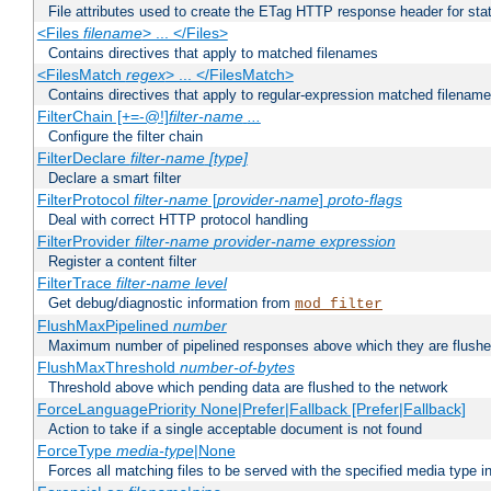
File attributes used to create the ETag HTTP response header for stati
<Files
filename
> ... </Files>
Contains directives that apply to matched filenames
<FilesMatch
regex
> ... </FilesMatch>
Contains directives that apply to regular-expression matched filenam
FilterChain [+=-@!]
filter-name
...
Configure the filter chain
FilterDeclare
filter-name
[type]
Declare a smart filter
FilterProtocol
filter-name
[
provider-name
]
proto-flags
Deal with correct HTTP protocol handling
FilterProvider
filter-name
provider-name
expression
Register a content filter
FilterTrace
filter-name
level
Get debug/diagnostic information from
mod_filter
FlushMaxPipelined
number
Maximum number of pipelined responses above which they are flushe
FlushMaxThreshold
number-of-bytes
Threshold above which pending data are flushed to the network
ForceLanguagePriority None|Prefer|Fallback [Prefer|Fallback]
Action to take if a single acceptable document is not found
ForceType
media-type
|None
Forces all matching files to be served with the specified media type 