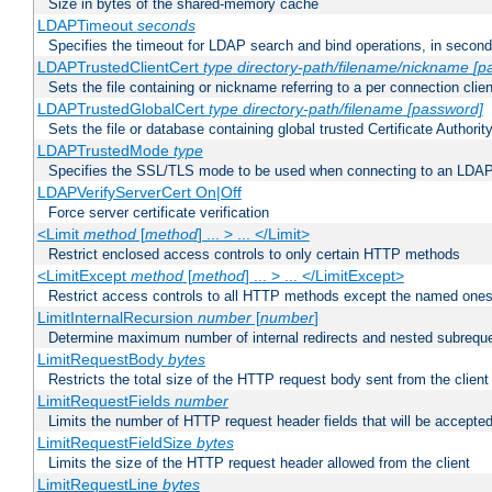
Size in bytes of the shared-memory cache
LDAPTimeout
seconds
Specifies the timeout for LDAP search and bind operations, in secon
LDAPTrustedClientCert
type
directory-path/filename/nickname
[p
Sets the file containing or nickname referring to a per connection clien
LDAPTrustedGlobalCert
type
directory-path/filename
[password]
Sets the file or database containing global trusted Certificate Authority 
LDAPTrustedMode
type
Specifies the SSL/TLS mode to be used when connecting to an LDAP
LDAPVerifyServerCert On|Off
Force server certificate verification
<Limit
method
[
method
] ... > ... </Limit>
Restrict enclosed access controls to only certain HTTP methods
<LimitExcept
method
[
method
] ... > ... </LimitExcept>
Restrict access controls to all HTTP methods except the named one
LimitInternalRecursion
number
[
number
]
Determine maximum number of internal redirects and nested subrequ
LimitRequestBody
bytes
Restricts the total size of the HTTP request body sent from the client
LimitRequestFields
number
Limits the number of HTTP request header fields that will be accepted
LimitRequestFieldSize
bytes
Limits the size of the HTTP request header allowed from the client
LimitRequestLine
bytes