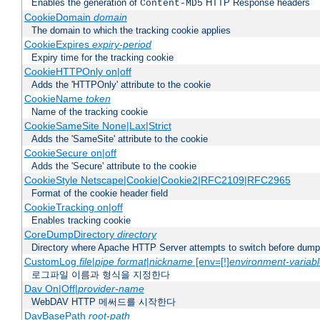
Enables the generation of
HTTP Response headers
Content-MD5
CookieDomain
domain
The domain to which the tracking cookie applies
CookieExpires
expiry-period
Expiry time for the tracking cookie
CookieHTTPOnly on|off
Adds the 'HTTPOnly' attribute to the cookie
CookieName
token
Name of the tracking cookie
CookieSameSite None|Lax|Strict
Adds the 'SameSite' attribute to the cookie
CookieSecure on|off
Adds the 'Secure' attribute to the cookie
CookieStyle Netscape|Cookie|Cookie2|RFC2109|RFC2965
Format of the cookie header field
CookieTracking on|off
Enables tracking cookie
CoreDumpDirectory
directory
Directory where Apache HTTP Server attempts to switch before dump
CustomLog
file
|
pipe
format
|
nickname
[env=[!]
environment-variab
로그파일 이름과 형식을 지정한다
Dav On|Off|
provider-name
WebDAV HTTP 메써드를 시작한다
DavBasePath
root-path