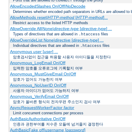
Ports that are allowed to
through the proxy
CONNECT
AllowEncodedSlashes On|Off|NoDecode
Determines whether encoded path separators in URLs are allowed to 
AllowMethods reset|
HTTP-method
[
HTTP-method
]...
Restrict access to the listed HTTP methods
AllowOverride All|None|
directive-type
[
directive-type
] ...
Types of directives that are allowed in
files
.htaccess
AllowOverrideList None|
directive
[
directive-type
] ...
Individual directives that are allowed in
files
.htaccess
Anonymous
user
[
user
] ...
암호검사없이 접근을 허용할 사용자 아이디들을 지정한다
Anonymous_LogEmail On|Off
입력한 암호를 오류로그에 기록할지 여부
Anonymous_MustGiveEmail On|Off
암호가 없어도 가능한지 여부
Anonymous_NoUserID On|Off
사용자 아이디가 없어도 가능하지 여부
Anonymous_VerifyEmail On|Off
암호가 올바른 형식의 전자우편 주소인지 검사 여부
AsyncRequestWorkerFactor
factor
Limit concurrent connections per process
AuthBasicAuthoritative On|Off
인증과 권한부여를 저수준 모듈에 넘겨줄지 결정한다
AuthBasicFake off|
username
[
password
]