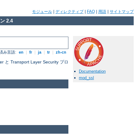
モジュール
|
ディレクティブ
|
FAQ
|
用語
|
サイトマップ
 2.4
済み言語:
en
|
fr
|
ja
|
tr
|
zh-cn
nsport Layer Security プロ
Documentation
mod_ssl