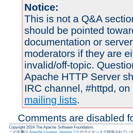
Notice:
This is not a Q&A sect
should be pointed towar
documentation or serve
moderators if they are 
invalid/off-topic. Quest
Apache HTTP Server shou
IRC channel, #httpd, on 
mailing lists
.
Comments are disabled fo
Copyright 2024 The Apache Software Foundation.
この文書は
Apache License, Version 2.0
のライセンスで提供されていま