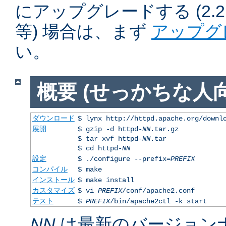
にアップグレードする (2.2.50
等) 場合は、まず
アップグ
い。
概要 (せっかちな人向
ダウンロード
$ lynx http://httpd.apache.org/downl
展開
$ gzip -d httpd-
NN
.tar.gz
$ tar xvf httpd-
NN
.tar
$ cd httpd-
NN
設定
$ ./configure --prefix=
PREFIX
コンパイル
$ make
インストール
$ make install
カスタマイズ
$ vi
PREFIX
/conf/apache2.conf
テスト
$
PREFIX
/bin/apache2ctl -k start
NN
は最新のバージョン