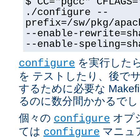
$ CC="pgcc" CFLAGS=
./configure --
prefix=/sw/pkg/apac
--enable-rewrite=sh
--enable-speling=sh
を実行した
configure
を テストしたり、後で
するために必要な Makef
るのに数分間かかるでし
個々の
オプ
configure
ては
マニュ
configure