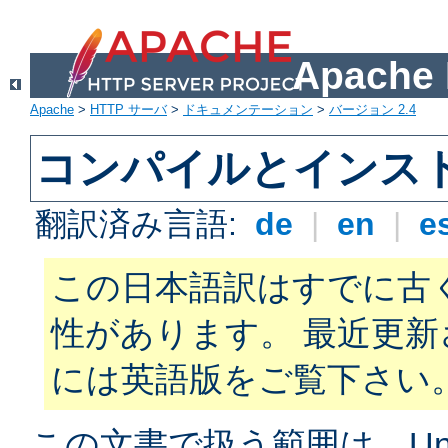
Apach
Apache
>
HTTP サーバ
>
ドキュメンテーション
>
バージョン 2.4
コンパイルとインス
翻訳済み言語:
de
|
en
|
e
この日本語訳はすでに古
性があります。 最近更
には英語版をご覧下さい
この文書で扱う範囲は、Unix