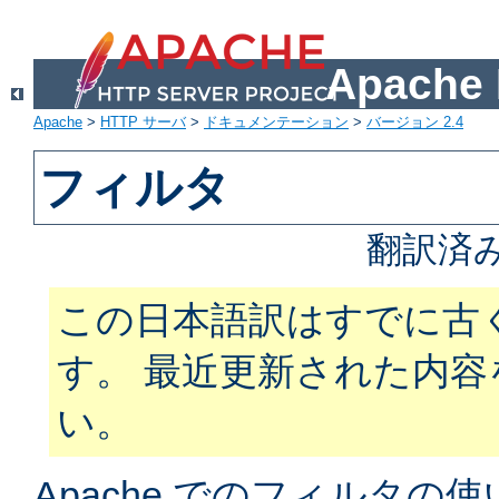
Apach
Apache
>
HTTP サーバ
>
ドキュメンテーション
>
バージョン 2.4
フィルタ
翻訳済
この日本語訳はすでに古
す。 最近更新された内
い。
Apache でのフィルタ